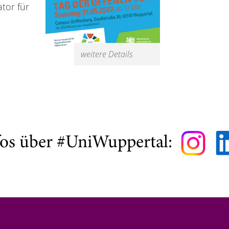
tor für
weitere Details
fos über #UniWuppertal: