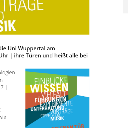
t die Uni Wuppertal am
 | ihre Türen und heißt alle bei
ologien
on
.7 |
t
wie