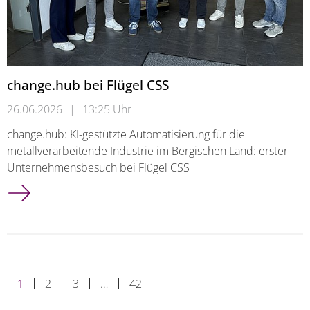
change.hub bei Flügel CSS
26.06.2026
|
13:25 Uhr
change.hub: KI-gestützte Automatisierung für die
metallverarbeitende Industrie im Bergischen Land: erster
Unternehmensbesuch bei Flügel CSS
change.hub bei Flügel CSS
1
2
3
…
42