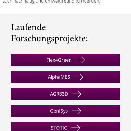
auch nachhaltig und umweltfreundlich werden.
Laufende
Forschungsprojekte:
Flex4Green
AlphaMES
AGR33D
GenISys
STOTIC