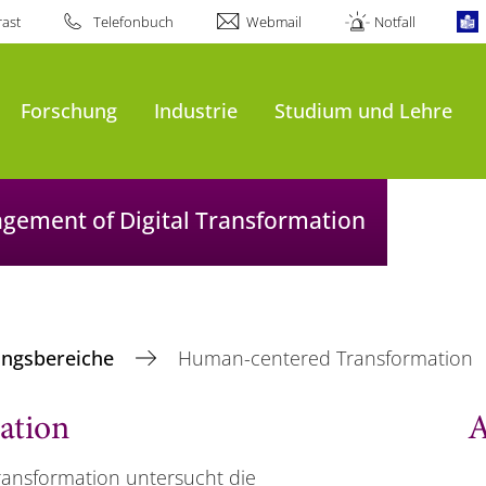
ast
Telefonbuch
Webmail
Notfall
Forschung
Industrie
Studium und Lehre
agement of Digital Transformation
ungsbereiche
Human-centered Transformation
ation
A
ansformation untersucht die