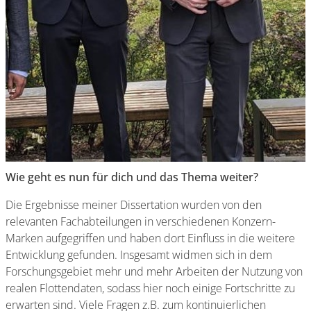
Wie geht es nun für dich und das Thema weiter?
Die Ergebnisse meiner Dissertation wurden von den
relevanten Fachabteilungen in verschiedenen Konzern-
Marken aufgegriffen und haben dort Einfluss in die weitere
Entwicklung gefunden. Insgesamt widmen sich in dem
Forschungsgebiet mehr und mehr Arbeiten der Nutzung von
realen Flottendaten, sodass hier noch einige Fortschritte zu
erwarten sind. Viele Fragen z.B. zum kontinuierlichen