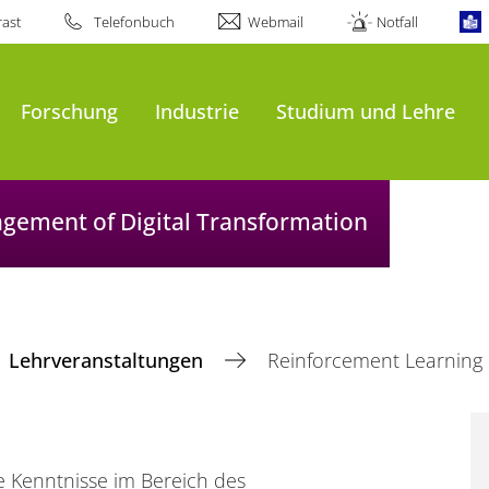
ast
Telefonbuch
Webmail
Notfall
Forschung
Industrie
Studium und Lehre
agement of Digital Transformation
Lehrveranstaltungen
Reinforcement Learning
te Kenntnisse im Bereich des