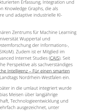
kturierten Erfassung, Integration und
n Knowledge Graphs, die als
e und adaptive industrielle KI-
linären Zentrums für Machine Learning
Universität Wuppertal und
Systemforschung der Informations-,
KoM). Zudem ist er Mitglied im
vanced Internet Studies (
CAIS
). Seit
che Perspektive als sachverständiges
e Intelligenz – Für einen smarten
Landtags Nordrhein-Westfalen ein.
äter in die umlaut integriert wurde
obias Meisen über langjährige
chaft, Technologieentwicklung und
ehrfach ausgezeichnet, unter