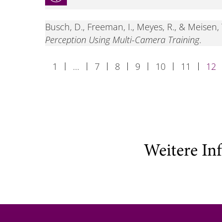
Busch, D., Freeman, I., Meyes, R., & Meisen, 
Perception Using Multi-Camera Training
.
1
…
7
8
9
10
11
12
Weitere In