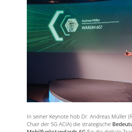
In seiner Keynote hob Dr. Andreas Müller
Chair der 5G ACIA) die strategische
Bedeutu
Mobilfunkstandards 6G
für die digitale Tr