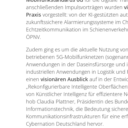
anschließenden Impulsvorträgen wurden
v
Praxis
vorgestellt: von der KI-gestützten a
zukunftssichere Alarmierungssysteme im Ch
Echtzeitkommunikation im Schienenverkehr
ÖPNV.
Zudem ging es um die aktuelle Nutzung von 
betriebenen 5G-Mobilfunknetzen (sogenan
Anwendungen in der Daseinsfürsorge und i
industriellen Anwendungen in Logistik und F
einen
visionären Ausblick
auf in der Entwi
„Rekonfigurierbare Intelligente Oberflächen
von Künstlicher Intelligenz für effizientere
hob Claudia Plattner, Präsidentin des Bunde
Informationstechnik, die Bedeutung sicherer
Kommunikationsinfrastrukturen für eine erfo
Cybernation Deutschland hervor.