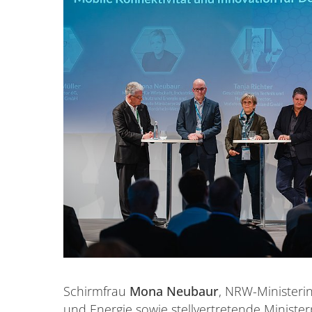
Schirmfrau
Mona Neubaur
, NRW-Ministerin
und Energie sowie stellvertretende Ministe