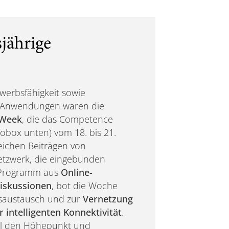
jährige
werbsfähigkeit sowie
e Anwendungen waren die
Week
, die das Competence
obox unten) vom 18. bis 21.
eichen Beiträgen von
tzwerk, die eingebunden
 Programm aus
Online-
iskussionen
, bot die Woche
nsaustausch und zur
Vernetzung
 intelligenten Konnektivität
.
ell den Höhepunkt und