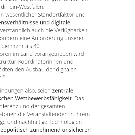
ordrhein-Westfalen.
ein wesentlicher Standortfaktor und
ensverhältnisse und digitale
verständlich auch die Verfügbarkeit
‘, sondern eine Anforderung unserer
h die mehr als 40
oren im Land vorangetrieben wird
struktur-Koordinatorinnen und -
tädten den Ausbau der digitalen
.“
bindungen also, seien
zentrale
ischen Wettbewerbsfähigkeit
. Das
onferenz und der gesamten
betonen die Veranstaltenden in ihrem
ige und nachhaltige Technologien
 geopolitisch zunehmend unsicheren