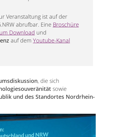
r Veranstaltung ist auf der
.NRW abrufbar. Eine
Broschüre
zum Download
und
renz
auf dem
Youtube-Kanal
umsdiskussion
, die sich
nologiesouveränität
sowie
blik und des Standortes Nordrhein-