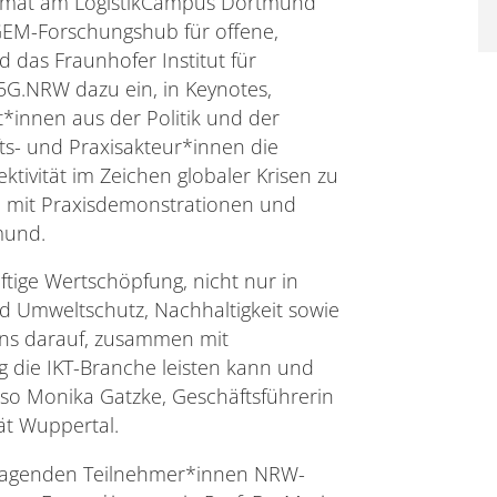
Format am LogistikCampus Dortmund
6GEM-Forschungshub für offene,
 das Fraunhofer Institut für
C5G.NRW dazu ein, in Keynotes,
*innen aus der Politik und der
ts- und Praxisakteur*innen die
ivität im Zeichen globaler Krisen zu
m mit Praxisdemonstrationen und
mund.
nftige Wertschöpfung, nicht nur in
d Umweltschutz, Nachhaltigkeit sowie
 uns darauf, zusammen mit
g die IKT-Branche leisten kann und
so Monika Gatzke, Geschäftsführerin
ät Wuppertal.
ragenden Teilnehmer*innen NRW-