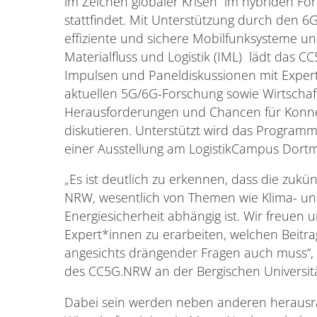
im Zeichen globaler Krisen“ im hybriden 
stattfindet. Mit Unterstützung durch den 
effiziente und sichere Mobilfunksysteme und
Materialfluss und Logistik (IML) lädt das C
Impulsen und Paneldiskussionen mit Expert
aktuellen 5G/6G-Forschung sowie Wirtschaf
Herausforderungen und Chancen für Konnekt
diskutieren. Unterstützt wird das Program
einer Ausstellung am LogistikCampus Dort
„Es ist deutlich zu erkennen, dass die zukü
NRW, wesentlich von Themen wie Klima- un
Energiesicherheit abhängig ist. Wir freuen
Expert*innen zu erarbeiten, welchen Beitra
angesichts drängender Fragen auch muss“, 
des CC5G.NRW an der Bergischen Universit
Dabei sein werden neben anderen heraus