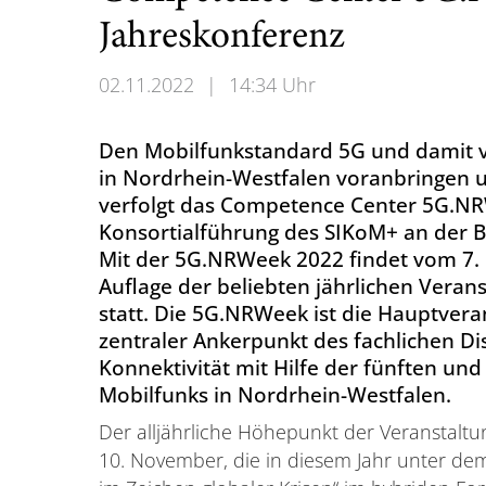
Jahreskonferenz
02.11.2022
|
14:34 Uhr
Den Mobilfunkstandard 5G und damit v
in Nordrhein-Westfalen voranbringen un
verfolgt das Competence Center 5G.N
Konsortialführung des SIKoM+ an der B
Mit der 5G.NRWeek 2022 findet vom 7. b
Auflage der beliebten jährlichen Ver
statt. Die 5G.NRWeek ist die Hauptver
zentraler Ankerpunkt des fachlichen Dis
Konnektivität mit Hilfe der fünften un
Mobilfunks in Nordrhein-Westfalen.
Der alljährliche Höhepunkt der Veranstalt
10. November, die in diesem Jahr unter de