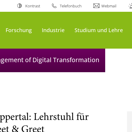
Kontrast
Telefonbuch
Webmail
Forschung
Industrie
Studium und Lehre
agement of Digital Transformation
pertal: Lehrstuhl für
et & Greet