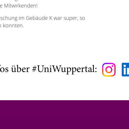
le Mitwirkenden!
ischung im Gebäude K war super, so
n konnten.
fos über #UniWuppertal: