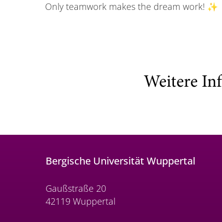
Only teamwork makes the dream work! ✨
Weitere In
Bergische Universität Wuppertal
Gaußstraße 20
42119 Wuppertal