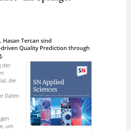
g. Hasan Tercan sind
driven Quality Prediction through
g.
g der
en
al, die
rte Daten
ügen
ge, um