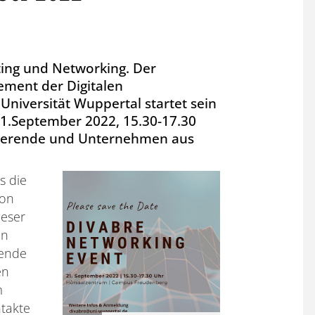
iting und Networking. Der
ement der Digitalen
niversität Wuppertal startet sein
1.September 2022, 15.30-17.30
udierende und Unternehmen aus
s die
ion
ieser
on
nende
en
m
takte