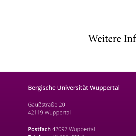
Weitere In
Bergische Universität Wuppertal
Gaußstraße 20
42119 Wuppertal
Postfach
42097 Wuppertal