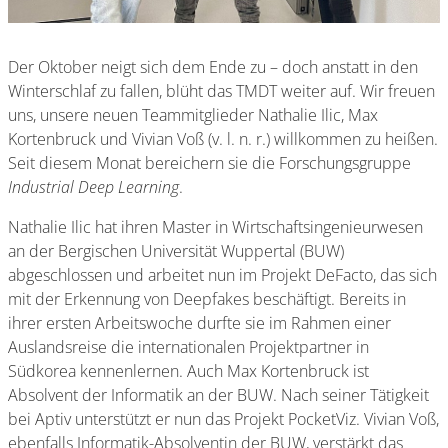
Der Oktober neigt sich dem Ende zu – doch anstatt in den
Winterschlaf zu fallen, blüht das TMDT weiter auf. Wir freuen
uns, unsere neuen Teammitglieder Nathalie Ilic, Max
Kortenbruck und Vivian Voß (v. l. n. r.) willkommen zu heißen.
Seit diesem Monat bereichern sie die Forschungsgruppe
Industrial Deep Learning
.
Nathalie Ilic hat ihren Master in Wirtschaftsingenieurwesen
an der Bergischen Universität Wuppertal (BUW)
abgeschlossen und arbeitet nun im Projekt DeFacto, das sich
mit der Erkennung von Deepfakes beschäftigt. Bereits in
ihrer ersten Arbeitswoche durfte sie im Rahmen einer
Auslandsreise die internationalen Projektpartner in
Südkorea kennenlernen. Auch Max Kortenbruck ist
Absolvent der Informatik an der BUW. Nach seiner Tätigkeit
bei Aptiv unterstützt er nun das Projekt PocketViz. Vivian Voß,
ebenfalls Informatik-Absolventin der BUW, verstärkt das