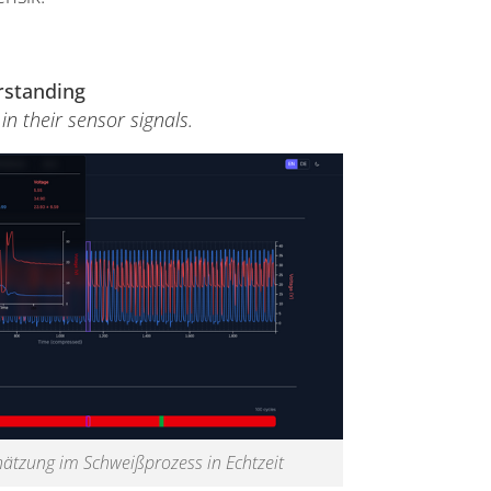
rstanding
in their sensor signals.
hätzung im Schweißprozess in Echtzeit