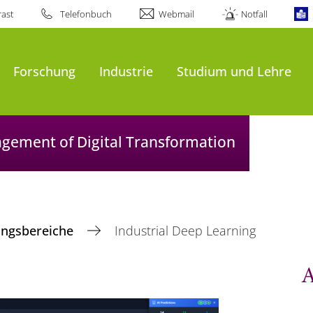
ast
Telefonbuch
Webmail
Notfall
Forschung
Industrie
Studium und Lehre
agement of Digital Transformation
ungsbereiche
Industrial Deep Learning
A