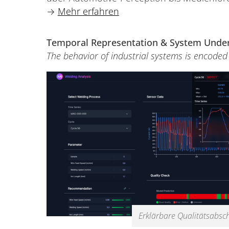
→
Mehr erfahren
Temporal Representation & System Unde
The behavior of industrial systems is encoded 
Erklärbare Qualitätsabsc