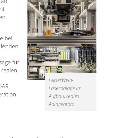
 an
it
en.
e bei
aufenden
sage für
 realen
LAIserWeld-
DAR-
Laseranlage im
eration
Aufbau, reales
Anlagenfoto