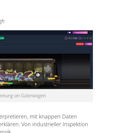
gh
kennung an Güterwagen
terpretieren, mit knappen Daten
lären. Von industrieller Inspektion
ensik.